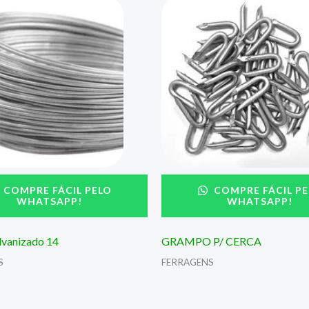
COMPRE FÁCIL PELO
COMPRE FÁCIL PE
WHATSAPP!
WHATSAPP!
vanizado 14
GRAMPO P/ CERCA
S
FERRAGENS