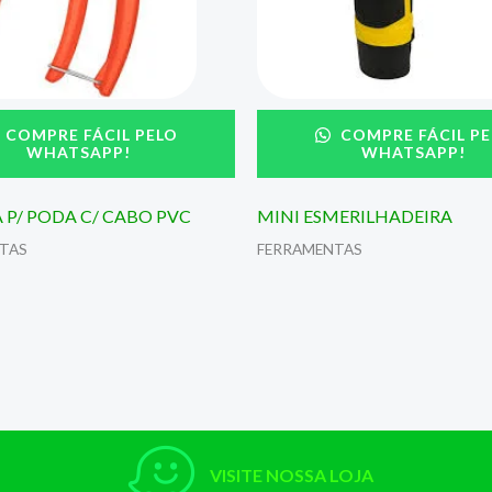
COMPRE FÁCIL PELO
COMPRE FÁCIL PE
WHATSAPP!
WHATSAPP!
 P/ PODA C/ CABO PVC
MINI ESMERILHADEIRA
TAS
FERRAMENTAS
VISITE NOSSA LOJA