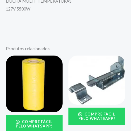
DUCHA MULTI TEMPERATURAS
127V 5500W
Produtos relacionados
COMPRE FÁCIL
PELO WHATSAPP!
COMPRE FÁCIL
PELO WHATSAPP!