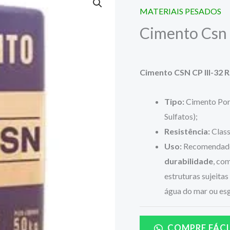
MATERIAIS PESADOS
Cimento Csn C
Cimento CSN CP III-32 
Tipo:
Cimento Port
Sulfatos);
Resistência:
Clas
Uso:
Recomendado
durabilidade
, co
estruturas sujeita
água do mar ou esg
COMPRE FÁCI