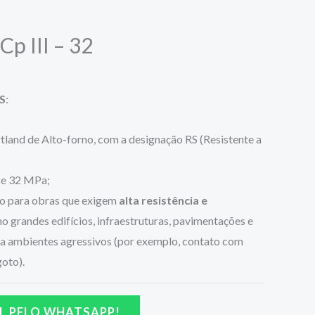
p III – 32
RS
:
land de Alto-forno, com a designação RS (Resistente a
se 32 MPa;
 para obras que exigem
alta resistência e
mo grandes edifícios, infraestruturas, pavimentações e
s a ambientes agressivos (por exemplo, contato com
oto).
L PELO WHATSAPP!