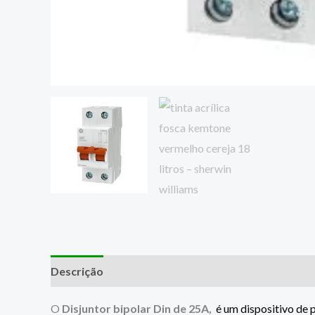
Descrição
O
D
isjuntor bipolar Din de 25A,
é um dispositivo de 