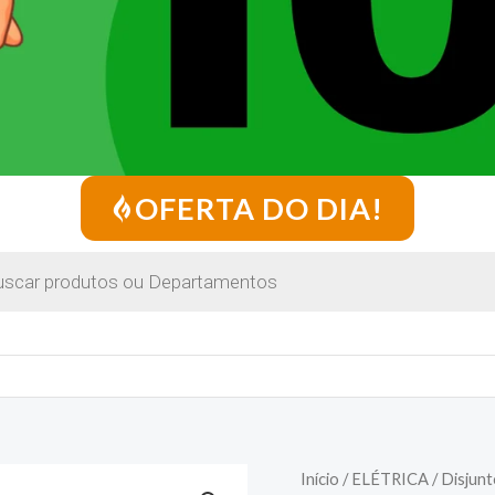
OFERTA DO DIA!
Início
/
ELÉTRICA
/ Disjun