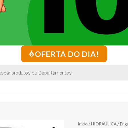
OFERTA DO DIA!
Início
/
HIDRÁULICA
/ Eng