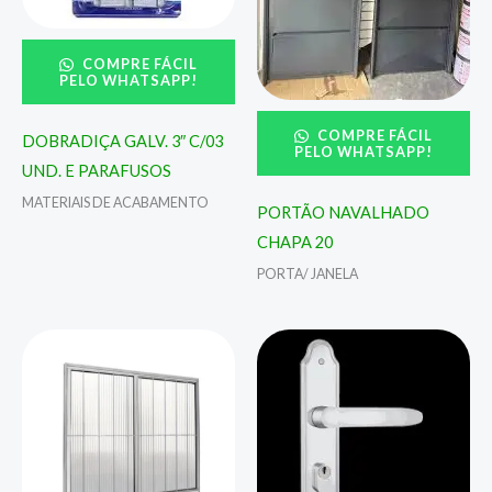
COMPRE FÁCIL
PELO WHATSAPP!
COMPRE FÁCIL
DOBRADIÇA GALV. 3″ C/03
PELO WHATSAPP!
UND. E PARAFUSOS
MATERIAIS DE ACABAMENTO
PORTÃO NAVALHADO
CHAPA 20
PORTA/ JANELA