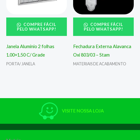
COMPRE FÁCIL
COMPRE FÁCIL
PELO WHATSAPP!
PELO WHATSAPP!
Janela Alumínio 2 folhas
Fechadura Externa Alavanca
1.00×1.50 C/ Grade
Oxi 803/03 – Stam
PORTA/ JANELA
MATERIAIS DE ACABAMENTO
VISITE NOSSA LOJA