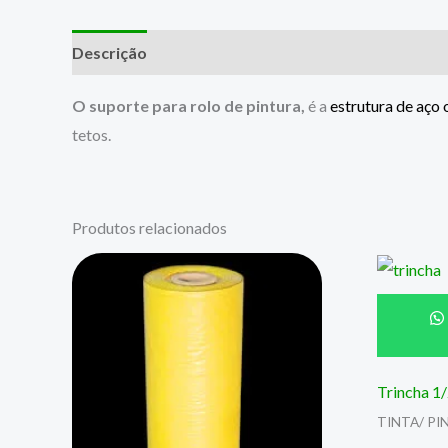
Descrição
O
suporte para rolo de pintura,
é a
estrutura de aço 
tetos.
Produtos relacionados
Trincha 1
TINTA/ PI