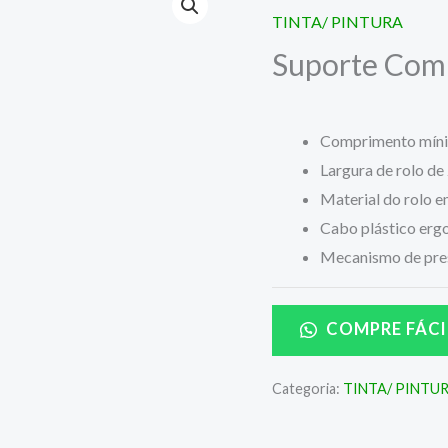
TINTA/ PINTURA
Suporte Comu
Comprimento mínim
Largura de rolo de 
Material do rolo e
Cabo plástico erg
Mecanismo de press
COMPRE FÁCI
Categoria:
TINTA/ PINTU