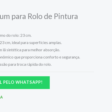
m para Rolo de Pintura
o do rolo: 23 cm.
23 cm, ideal para superfícies amplas.
m lã sintética para melhor absorção.
onômico que proporciona conforto e segurança.
ão para troca rápida do rolo.
L PELO WHATSAPP!
RA