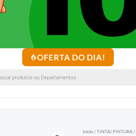
OFERTA DO DIA!
Início
/
TINTA/ PINTURA
/