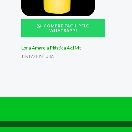
COMPRE FÁCIL PELO
WHATSAPP!
Lona Amarela Plástica 4x1Mt
TINTA/ PINTURA