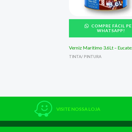
COMPRE FÁCIL PE
WHATSAPP!
Verniz Marítimo 3.6Lt – Eucate
TINTA/ PINTURA
VISITE NOSSA LOJA