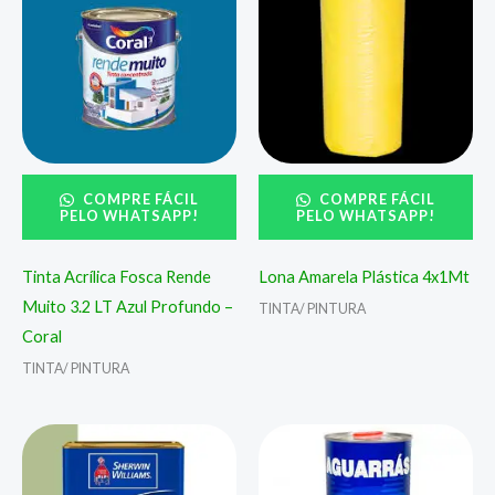
COMPRE FÁCIL
COMPRE FÁCIL
PELO WHATSAPP!
PELO WHATSAPP!
Tinta Acrílica Fosca Rende
Lona Amarela Plástica 4x1Mt
Muito 3.2 LT Azul Profundo –
TINTA/ PINTURA
Coral
TINTA/ PINTURA