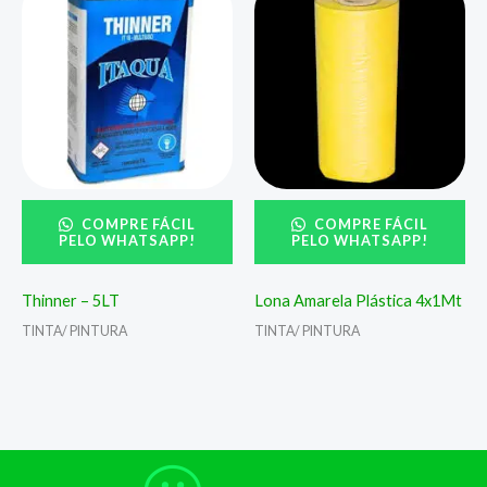
COMPRE FÁCIL
COMPRE FÁCIL
PELO WHATSAPP!
PELO WHATSAPP!
Thinner – 5LT
Lona Amarela Plástica 4x1Mt
TINTA/ PINTURA
TINTA/ PINTURA