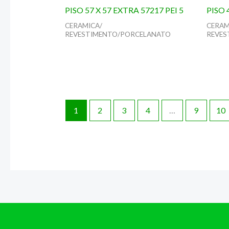
PISO 57 X 57 EXTRA 57217 PEI 5
PISO 
CERAMICA/
CERAM
REVESTIMENTO/PORCELANATO
REVES
1
2
3
4
…
9
10