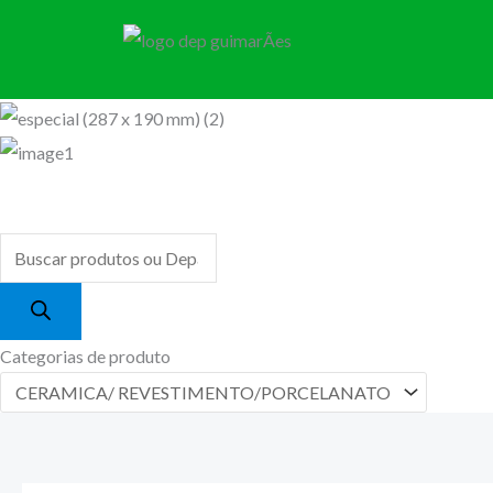
Classificado
Ir
por
mais
para
recente
o
conteúdo
Pesquisar
produtos
Categorias de produto