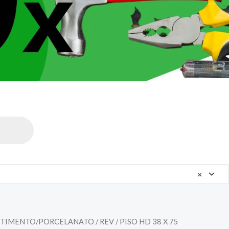
×
STIMENTO/PORCELANATO
/ REV / PISO HD 38 X 75