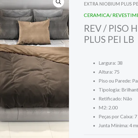
EXTRA NIOBIUM PLUS PE
CERAMICA/ REVESTI
REV / PISO 
PLUS PEI LB
Largura: 38
Altura: 75
Piso ou Parede: P
Tipologia: Brilhan
Retificado: Não
M2: 2.00
Peças por Caixa: 7
Junta Mínima: 4 