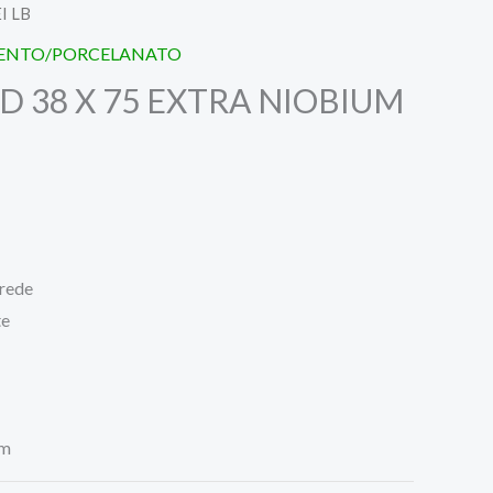
I LB
MENTO/PORCELANATO
HD 38 X 75 EXTRA NIOBIUM
arede
te
mm