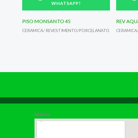
WHATSAPP!
PISO MONSANTO 45
REV AQU
CERAMICA/ REVESTIMENTO/PORCELANATO
CERAMICA
Matriz