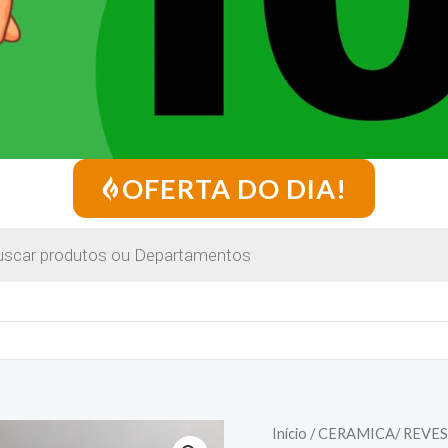
OFERTA DO DIA!
Início
/
CERAMICA/ REVE